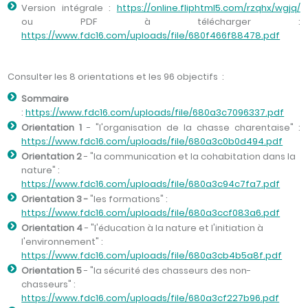
Version intégrale :
https://online.fliphtml5.com/rzqhx/wgjq/
ou PDF à télécharger :
https://www.fdc16.com/uploads/file/680f466f88478.pdf
Consulter les 8 orientations et les 96 objectifs :
Sommaire
:
https://www.fdc16.com/uploads/file/680a3c7096337.pdf
Orientation 1
- "l'organisation de la chasse charentaise" :
https://www.fdc16.com/uploads/file/680a3c0b0d494.pdf
Orientation 2
- "la communication et la cohabitation dans la
nature" :
https://www.fdc16.com/uploads/file/680a3c94c7fa7.pdf
Orientation 3 -
"les formations" :
https://www.fdc16.com/uploads/file/680a3ccf083a6.pdf
Orientation 4
- "l'éducation à la nature et l'initiation à
l'environnement" :
https://www.fdc16.com/uploads/file/680a3cb4b5a8f.pdf
Orientation 5
- "la sécurité des chasseurs des non-
chasseurs" :
https://www.fdc16.com/uploads/file/680a3cf227b96.pdf