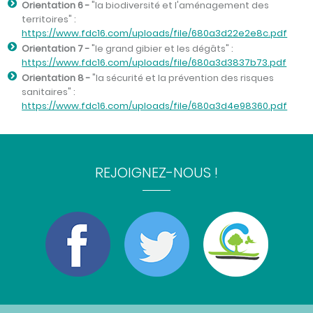
Orientation 6 -
"la biodiversité et l'aménagement des
territoires" :
https://www.fdc16.com/uploads/file/680a3d22e2e8c.pdf
Orientation 7 -
"le grand gibier et les dégâts" :
https://www.fdc16.com/uploads/file/680a3d3837b73.pdf
Orientation 8 -
"la sécurité et la prévention des risques
sanitaires" :
https://www.fdc16.com/uploads/file/680a3d4e98360.pdf
REJOIGNEZ-NOUS !