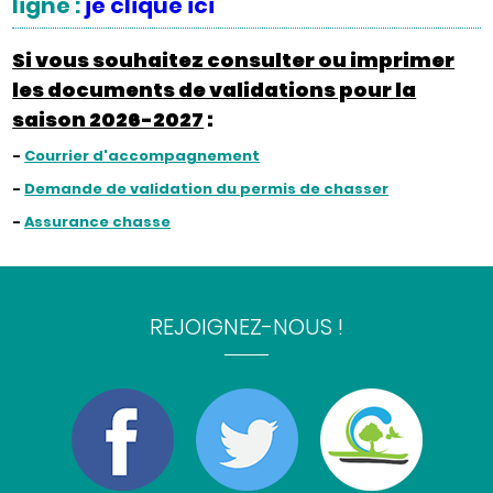
ligne :
je clique ici
Si vous souhaitez consulter ou imprimer
les documents de validations pour la
saison 2026-2027
:
-
Courrier d'accompagnement
-
Demande de validation du permis de chasser
-
Assurance chasse
REJOIGNEZ-NOUS !